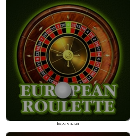
Европейская