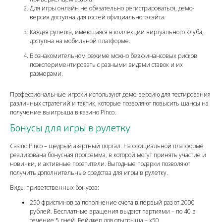
Для игры онлайн не обязательно регистрироваться, демо-
версия доступна для гостей официального сайта.
Каждая рулетка, имеющаяся в коллекции виртуального клуба,
доступна на мобильной платформе.
В ознакомительном режиме можно без финансовых рисков
поэкспериментировать с разными видами ставок и их
размерами.
Профессиональные игроки используют демо-версию для тестирования
различных стратегий и тактик, которые позволяют повысить шансы на
получение выигрыша в казино Pinco.
Бонусы для игры в рулетку
Casino Pinco – щедрый азартный портал. На официальной платформе
реализована бонусная программа, в которой могут принять участие и
новички, и активные посетители. Выгодные подарки позволяют
получить дополнительные средства для игры в рулетку.
Виды приветственных бонусов:
250 фриспинов за пополнение счета в первый раз от 2000
рублей. Бесплатные вращения выдают партиями – по 40 в
течение 5 дней. Вейджер для отыгрыша – х50.