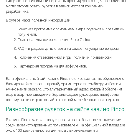
находится вертикальный перечень провайдеров софта, чтобы клиенты
могли отсортировать рулетки в зависимости от компании-
разработчика.
В футере масса полезной информации:
Бонусная программа с описанием видов подарков и правилами
получения.
Пользовательское соглашение Pinco Casino.
FAQ – в разделе даны ответы на самые популярные вопросы.
Положения ответственной игры, политики приватности.
Партнерская программа для аффилейтов.
Если официальный сайт казино Pinco не открывается, что обусловлено
блокировкой со стороны провайдера интернета, гемблеру из России
нужно найти зеркало. Это альтернативный адрес, который обеспечит
вход в азартное заведение. Зеркала создает руководство платформы,
поэтому на них играть онлайн в полной мере безопасно и надежно.
Разнообразие рулеток на сайте казино Pinco
В казино Pinco рулетка – популярное и востребованное развлечение
среди зарегистрированных пользователей. На официальной площадке
около 100 разновидностей для игры с виртуальными и