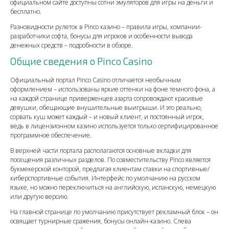
официальном сайте доступны сотни эмуляторов для игры на деньги и
бесплатно.
Разновидности рулеток в Pinco казино – правила игры, компании-
разработчики софта, бонусы для игроков и особенности вывода
денежных средств – подробности в обзоре.
Общие сведения о Pinco Casino
Официальный портал Pinco Casino отличается необычным
оформлением – использованы яркие оттенки на фоне темного фона, а
на каждой странице приверженцев азарта сопровождают красивые
девушки, обещающие внушительные выигрыши. И это реально,
сорвать куш может каждый – и новый клиент, и постоянный игрок,
ведь в лицензионном казино используется только сертифицированное
программное обеспечение.
В верхней части портала располагаются основные вкладки для
посещения различных разделов. По совместительству Pinco является
букмекерской конторой, предлагая клиентам ставки на спортивные/
киберспортивные события. Интерфейс по умолчанию на русском
языке, но можно переключиться на английскую, испанскую, немецкую
или другую версию.
На главной странице по умолчанию присутствует рекламный блок – он
освящает турнирные сражения, бонусы онлайн-казино. Слева