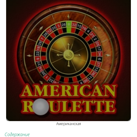
Американская
Содержание