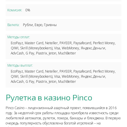
Комисия:
0%
Валюта:
Рубли, Евро, Гривны
Методы оплат:
EcoPayz, Master Card, Neteller, PAYEER, Paysafecard, Perfect Money,
QIWI, Skrill (Moneybookers), Visa, WebMoney, Яндекс.Деньги,
AdvCash, G Pay, Piastrix, Jeton, MuchBetter
Методы выплат:
EcoPayz, Master Card, Neteller, PAYEER, Paysafecard, Perfect Money,
QIWI, Skrill (Moneybookers), Visa, WebMoney, Яндекс.Деньги,
AdvCash, G Pay, Piastrix, Jeton, MuchBetter
Рулетка в казино Pinco
Pinco Casino – лицензионный азартный проект, появившийся в 2016
году. За недолгий срок работы площадка приобрела известность среди
любителей автоматов, рулеток, покера, баккары и блекджека. В первую
очередь популярность обусловлена богатой игротекой – на