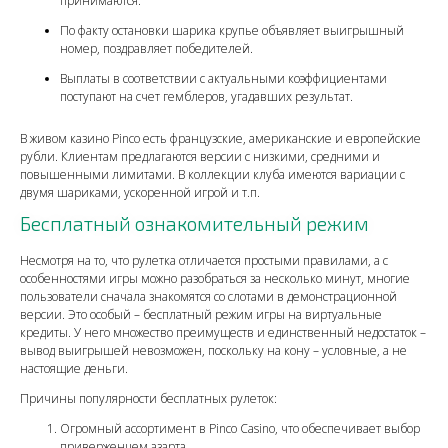
принимаются.
По факту остановки шарика крупье объявляет выигрышный
номер, поздравляет победителей.
Выплаты в соответствии с актуальными коэффициентами
поступают на счет гемблеров, угадавших результат.
В живом казино Pinco есть французские, американские и европейские
рубли. Клиентам предлагаются версии с низкими, средними и
повышенными лимитами. В коллекции клуба имеются вариации с
двумя шариками, ускоренной игрой и т.п.
Бесплатный ознакомительный режим
Несмотря на то, что рулетка отличается простыми правилами, а с
особенностями игры можно разобраться за несколько минут, многие
пользователи сначала знакомятся со слотами в демонстрационной
версии. Это особый – бесплатный режим игры на виртуальные
кредиты. У него множество преимуществ и единственный недостаток –
вывод выигрышей невозможен, поскольку на кону – условные, а не
настоящие деньги.
Причины популярности бесплатных рулеток:
Огромный ассортимент в Pinco Casino, что обеспечивает выбор
приверженцем азарта.